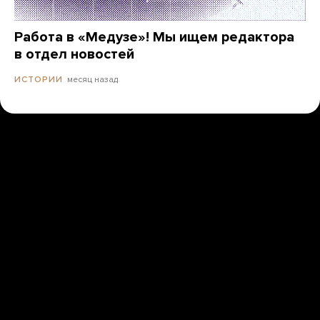
Работа в «Медузе»! Мы ищем редактора
в отдел новостей
месяц назад
ИСТОРИИ