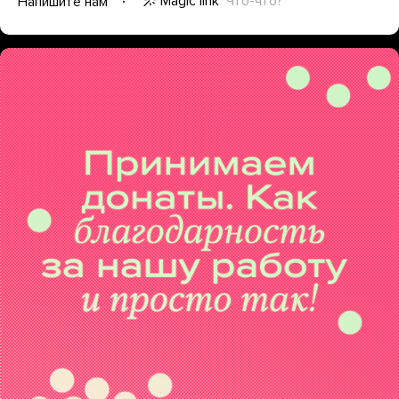
Magic link
Что-что?
Напишите нам