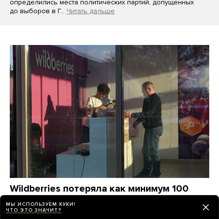
определились места политических партий, допущенных
до выборов в Г…
Читать дальше
Wildberries потеряла как минимум 100
миллиардов рублей от атак украинских
МЫ ИСПОЛЬЗУЕМ КУКИ!
дронов. Компания станет убыточной
ЧТО ЭТО ЗНАЧИТ?