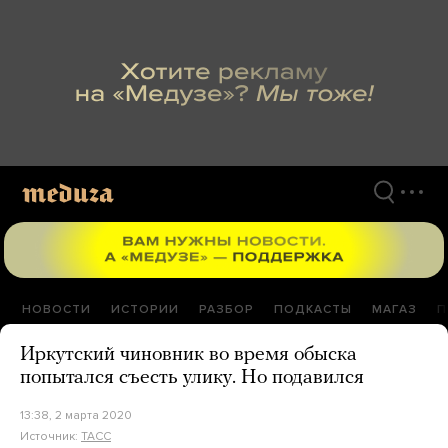
Перейти
к
материалам
НОВОСТИ
ИСТОРИИ
РАЗБОР
ПОДКАСТЫ
МАГАЗ
П
Иркутский чиновник во время обыска
попытался съесть улику. Но подавился
13:38, 2 марта 2020
Источник:
ТАСС