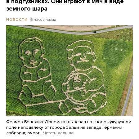
в подгузниках. Они играют в мяч в виде
земного шара
15 часов назад
НОВОСТИ
Фермер Бенедикт Люнеманн вырезал на своем кукурузном
поле неподалеку от города Зельм на западе Германии
лабиринт, очерт…
Читать дальше
Martin Meissner / AP / Scanpix / LETA