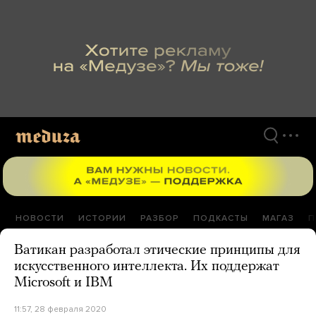
Перейти
к
материалам
НОВОСТИ
ИСТОРИИ
РАЗБОР
ПОДКАСТЫ
МАГАЗ
П
Ватикан разработал этические принципы для
искусственного интеллекта. Их поддержат
Microsoft и IBM
11:57, 28 февраля 2020