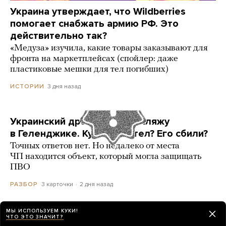
Украина утверждает, что Wildberries
помогает снабжать армию РФ. Это
действительно так?
«Медуза» изучила, какие товары заказывают для
фронта на маркетплейсах (спойлер: даже
пластиковые мешки для тел погибших)
3 дня назад
ИСТОРИИ
Украинский дрон попал по пляжу
в Геленджике. Куда он летел? Его сбили?
Точных ответов нет. Но недалеко от места
ЧП находится объект, который могла защищать
ПВО
3 карточки
2 дня назад
РАЗБОР
МЫ ИСПОЛЬЗУЕМ КУКИ!
ЧТО ЭТО ЗНАЧИТ?