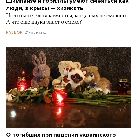
Шимпанзе и гориллы умеют смеяться как
люди, а крысы — хихикать
Но только человек смеется, когда ему не смешно.
А что еще наука знает о смехе?
21 час назад
РАЗБОР
О погибших при падении украинского