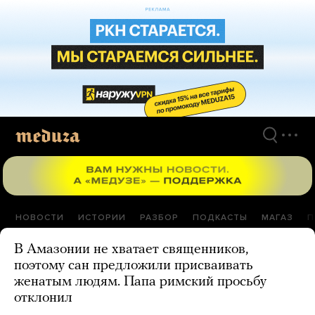
Перейти
к
материалам
НОВОСТИ
ИСТОРИИ
РАЗБОР
ПОДКАСТЫ
МАГАЗ
П
В Амазонии не хватает священников,
поэтому сан предложили присваивать
женатым людям. Папа римский просьбу
отклонил