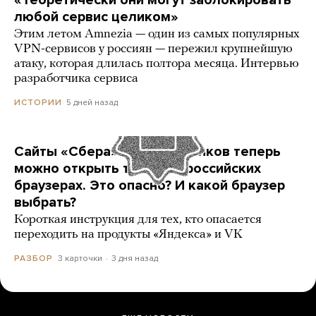
«Теоретически они могут заблокировать
любой сервис целиком»
Этим летом Amnezia — один из самых популярных
VPN-сервисов у россиян — пережил крупнейшую
атаку, которая длилась полтора месяца. Интервью
разработчика сервиса
5 дней назад
ИСТОРИИ
Сайты «Сбера» и других банков теперь
можно открыть только в российских
браузерах. Это опасно? И какой браузер
выбрать?
Короткая инструкция для тех, кто опасается
переходить на продукты «Яндекса» и VK
3 карточки
3 дня назад
РАЗБОР