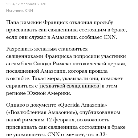
13:34, 12 февраля 2020
Источник:
CNN
Папа римский Франциск отклонил просьбу
присваивать сан священника состоящим в браке,
если они служат в Амазонии, сообщает CNN.
Разрешить женатым становиться
священниками Франциска попросили участники
ассамблеи Синода Римско-католической церкви,
посвященной Амазонии, которая прошла
в октябре. Такая мера, указывали они, поможет
справиться с
нехваткой священников
в этом
регионе Южной Америки.
Однако в документе «Querida Amazonia»
(«Возлюбленная Амазония»), опубликованном
папой римским 12 февраля, возможность
присваивать сан священника состоящим в браке
не упоминается. CNN отмечает, что в 32-