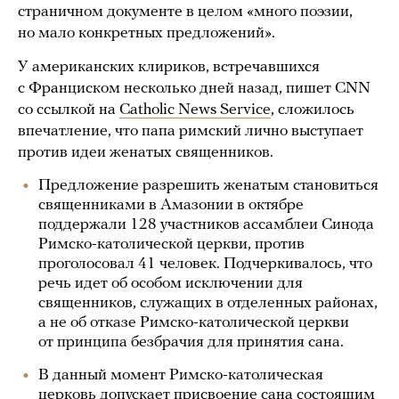
страничном документе в целом «много поэзии,
но мало конкретных предложений».
У американских клириков, встречавшихся
с Франциском несколько дней назад, пишет CNN
со ссылкой на
Catholic News Service
, сложилось
впечатление, что папа римский лично выступает
против идеи женатых священников.
Предложение разрешить женатым становиться
священниками в Амазонии в октябре
поддержали 128 участников ассамблеи Синода
Римско-католической церкви, против
проголосовал 41 человек. Подчеркивалось, что
речь идет об особом исключении для
священников, служащих в отделенных районах,
а не об отказе Римско-католической церкви
от принципа безбрачия для принятия сана.
В данный момент Римско-католическая
церковь допускает присвоение сана состоящим