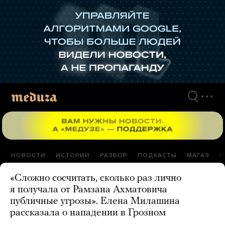
Перейти
к
материалам
НОВОСТИ
ИСТОРИИ
РАЗБОР
ПОДКАСТЫ
МАГАЗ
П
«Сложно сосчитать, сколько раз лично
я получала от Рамзана Ахматовича
публичные угрозы». Елена Милашина
рассказала о нападении в Грозном