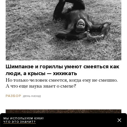
Шимпанзе и гориллы умеют смеяться как
люди, а крысы — хихикать
Но только человек смеется, когда ему не смешно.
А что еще наука знает о смехе?
день назад
РАЗБОР
МЫ ИСПОЛЬЗУЕМ КУКИ!
ЧТО ЭТО ЗНАЧИТ?