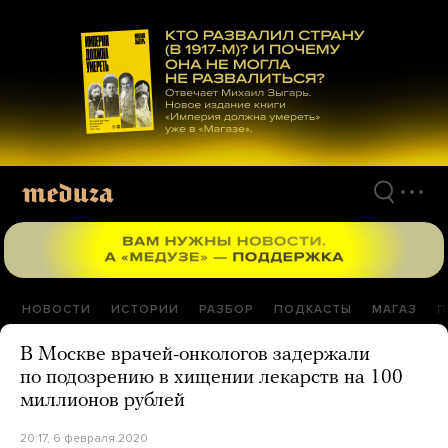
Перейти
к
материалам
НОВОСТИ
ИСТОРИИ
РАЗБОР
ПОДКАСТЫ
МАГАЗ
П
В Москве врачей-онкологов задержали
по подозрению в хищении лекарств на 100
миллионов рублей
20:17, 6 февраля 2020