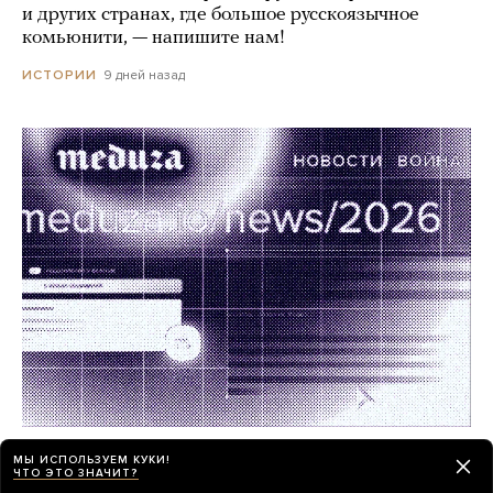
и других странах, где большое русскоязычное
комьюнити, — напишите нам!
9 дней назад
ИСТОРИИ
Работа в «Медузе»! Мы ищем редактора
МЫ ИСПОЛЬЗУЕМ КУКИ!
в отдел новостей
ЧТО ЭТО ЗНАЧИТ?