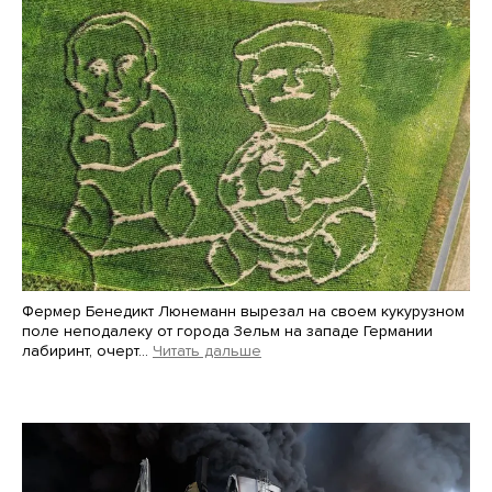
Фермер Бенедикт Люнеманн вырезал на своем кукурузном
поле неподалеку от города Зельм на западе Германии
лабиринт, очерт…
Читать дальше
Martin Meissner / AP / Scanpix / LETA