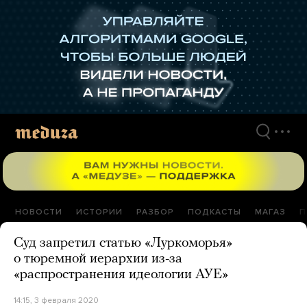
Перейти
к
материалам
НОВОСТИ
ИСТОРИИ
РАЗБОР
ПОДКАСТЫ
МАГАЗ
П
Суд запретил статью «Луркоморья»
о тюремной иерархии из-за
«распространения идеологии АУЕ»
14:15, 3 февраля 2020