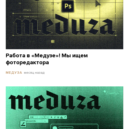
Работа в «Медузе»! Мы ищем
фоторедактора
месяц назад
МЕДУЗА