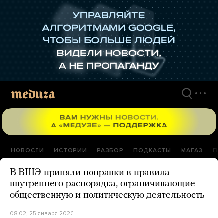
Перейти
к
материалам
НОВОСТИ
ИСТОРИИ
РАЗБОР
ПОДКАСТЫ
МАГАЗ
П
В ВШЭ приняли поправки в правила
внутреннего распорядка, ограничивающие
общественную и политическую деятельность
08:02, 25 января 2020