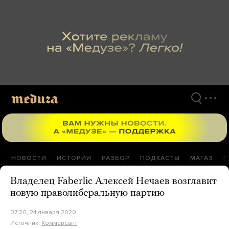
Перейти
к
материалам
НОВОСТИ
ИСТОРИИ
РАЗБОР
ПОДКАСТЫ
МАГАЗ
П
Владелец Faberlic Алексей Нечаев возглавит
новую праволиберальную партию
07:20, 24 января 2020
Источник:
Коммерсант