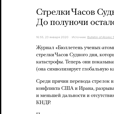
Стрелки Часов Судн
До полуночи остал
16:55, 23 января 2020
Источник:
Bulletin of Atomic 
Журнал «Бюллетень ученых-атомщ
стрелки Часов Судного дня, кото
катастрофы. Теперь они показываю
(она символизирует глобальную к
Среди причин перевода стрелок в
конфликта США и Ирана, разрыва
и меньшей дальности и отсутстви
КНДР.