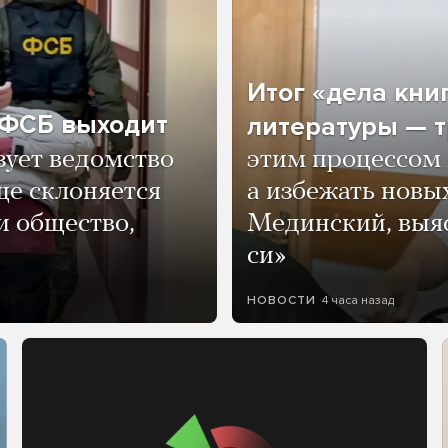
Итог «дела кни
о ФСБ выходит
литературы — т
зует ведомство
этим процессом 
ще склоняется
а избежать нов
и общество,
Мединский, выяс
си»
4 часа назад
НОВОСТИ