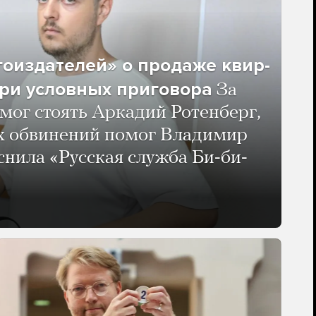
гоиздателей» о продаже квир-
ри условных приговора
За
мог стоять Аркадий Ротенберг,
ых обвинений помог Владимир
нила «Русская служба Би-би-