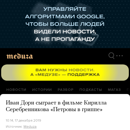
Перейти
к
материалам
НОВОСТИ
ИСТОРИИ
РАЗБОР
ПОДКАСТЫ
МАГАЗ
П
Иван Дорн сыграет в фильме Кирилла
Серебренникова «Петровы в гриппе»
10:14, 17 декабря 2019
Источник:
Meduza