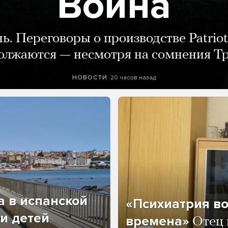
Война
нь. Переговоры о производстве Patriot
олжаются — несмотря на сомнения Т
20 часов назад
НОВОСТИ
а в испанской
«Психиатрия в
и детей
времена»
Отец 