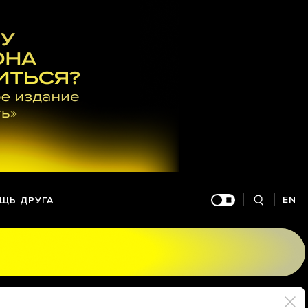
EN
ЩЬ ДРУГА