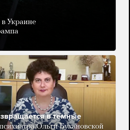
 в Украине
рампа
озвращается в темные
психиатра Ольги Бухановской