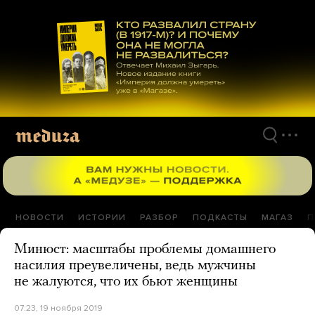
Перейти
к
материалам
НОВОСТИ
ИСТОРИИ
РАЗБОР
ПОДКАСТЫ
МАГАЗ
П
Минюст: масштабы проблемы домашнего
насилия преувеличены, ведь мужчины
не жалуются, что их бьют женщины
07:23, 19 ноября 2019