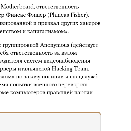
 Motherboard, ответственность
ер Финеас Фишер (Phineas Fisher).
ивированной и призвал других хакеров
венством и капитализмом».
 группировкой Anonymous (действует
себя ответственность за
взлом
зводителя систем видеонаблюдения
ерверы итальянской Hacking Team,
злома по заказу полиции и спецслужб.
ремя попытки военного переворота
оме компьютеров правящей партии