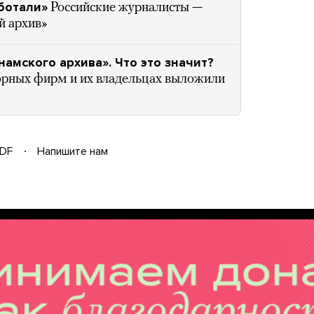
ботали»
Российские журналисты —
й архив»
амского архива». Что это значит?
рных фирм и их владельцах выложили
DF
Напишите нам