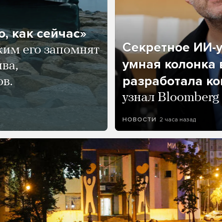
, как сейчас»
Секретное ИИ-у
ким его запомнят
умная колонка 
ва,
разработала к
ов.
узнал Bloomberg
2 часа назад
НОВОСТИ