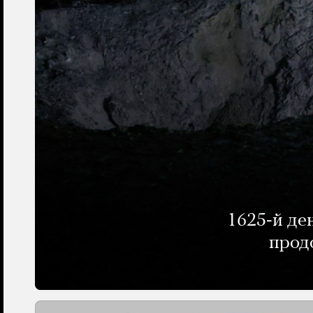
1625-й де
прод