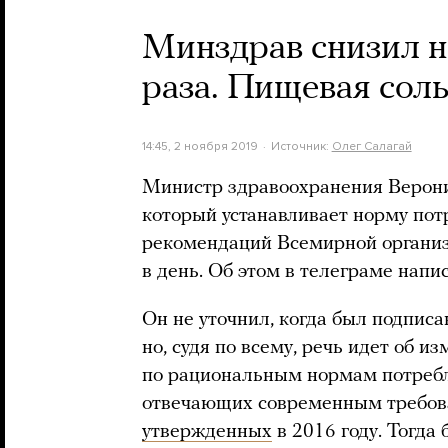
Минздрав снизил н
раза. Пищевая сол
14:45, 2 ноября 2019
Источник:
Олег Салагай
Министр здравоохранения Верони
который устанавливает норму пот
рекомендаций Всемирной организ
в день. Об этом в телеграме нап
Он не уточнил, когда был подписан
но, судя по всему, речь идет об 
по рациональным нормам потребл
отвечающих современным требова
утвержденных
в 2016 году. Тогда