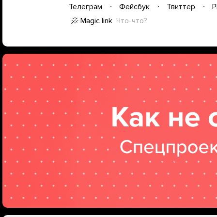
Телеграм
Фейсбук
Твиттер
P
Magic link
Что-что?