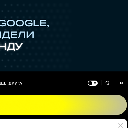
EN
ЩЬ ДРУГА