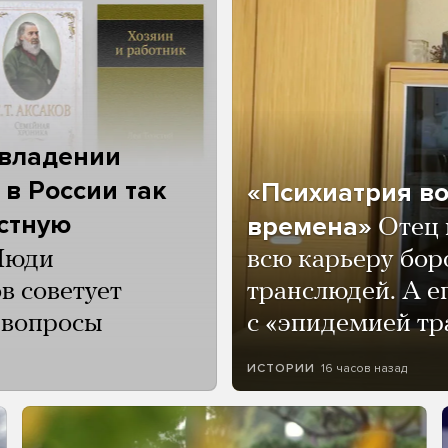
 владении
 в России так
«Психиатрия в
астную
времена»
Отец 
Люди
всю карьеру бор
в советует
транслюдей. А е
и вопросы
с «эпидемией тр
16 часов назад
ИСТОРИИ