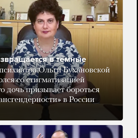
озвращается в темные
психиатра Ольги Бухановской
олся со стигматизацией
го дочь призывает бороться
ансгендерности» в России