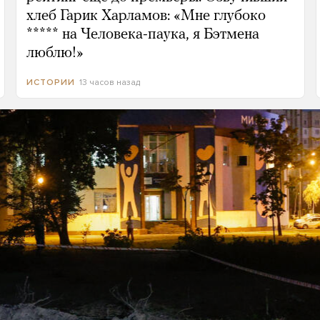
хлеб Гарик Харламов: «Мне глубоко
***** на Человека-паука, я Бэтмена
люблю!»
13 часов назад
ИСТОРИИ