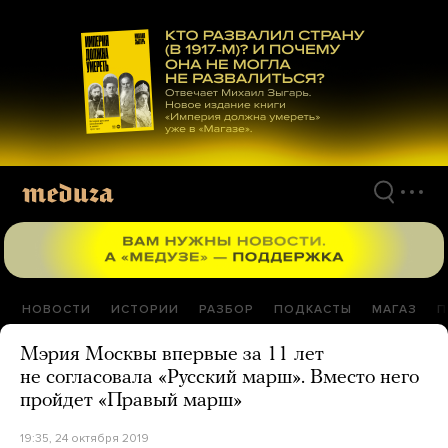
Перейти
к
материалам
НОВОСТИ
ИСТОРИИ
РАЗБОР
ПОДКАСТЫ
МАГАЗ
П
Мэрия Москвы впервые за 11 лет
не согласовала «Русский марш». Вместо него
пройдет «Правый марш»
19:35, 24 октября 2019