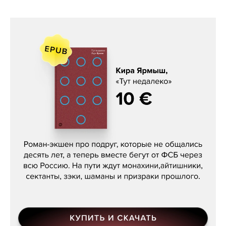
Кира Ярмыш, «Тут недалеко»