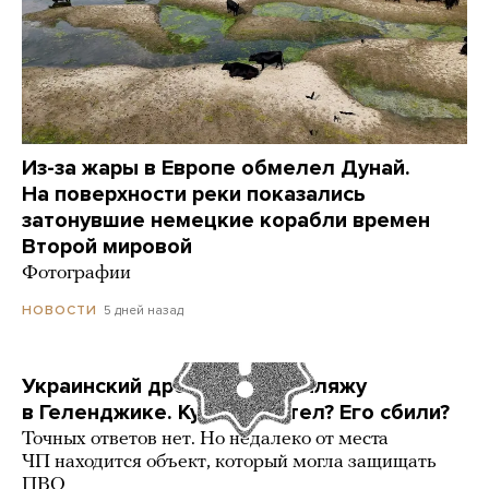
Из-за жары в Европе обмелел Дунай.
На поверхности реки показались
затонувшие немецкие корабли времен
Второй мировой
Фотографии
5 дней назад
НОВОСТИ
Украинский дрон попал по пляжу
в Геленджике. Куда он летел? Его сбили?
Точных ответов нет. Но недалеко от места
ЧП находится объект, который могла защищать
ПВО