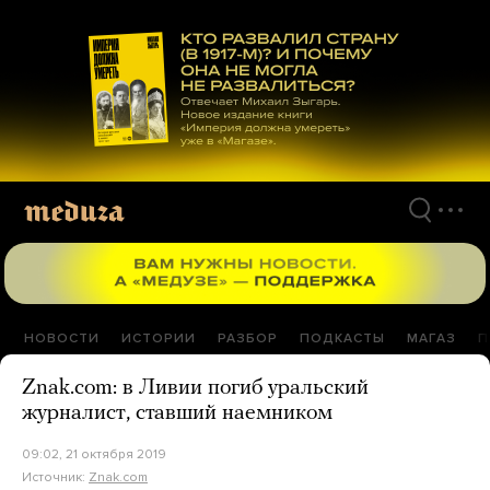
Перейти
к
материалам
НОВОСТИ
ИСТОРИИ
РАЗБОР
ПОДКАСТЫ
МАГАЗ
П
Znak.com: в Ливии погиб уральский
журналист, ставший наемником
09:02, 21 октября 2019
Источник:
Znak.com