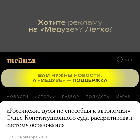
Перейти
к
материалам
НОВОСТИ
ИСТОРИИ
РАЗБОР
ПОДКАСТЫ
МАГАЗ
П
«Российские вузы не способны к автономии».
Судья Конституционного суда раскритиковал
систему образования
09:53, 14 октября 2019