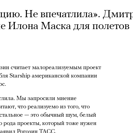
цию. Не впечатлила». Дмит
ле Илона Маска для полетов
озин считает малореализуемым проект
бля Starship американской компании
рс.
тлила. Мы запросили мнение
тают, что реализуемо из того, что
остальное — это обычный шум, белый
о рода проекты, который тоже нужен
заявил Рогозин ТАСС.