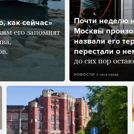
Почти неделю н
, как сейчас»
Москвы произош
ким его запомнят
назвали его те
ва,
перестали о не
ов.
до сих пор остаю
3 часа назад
НОВОСТИ