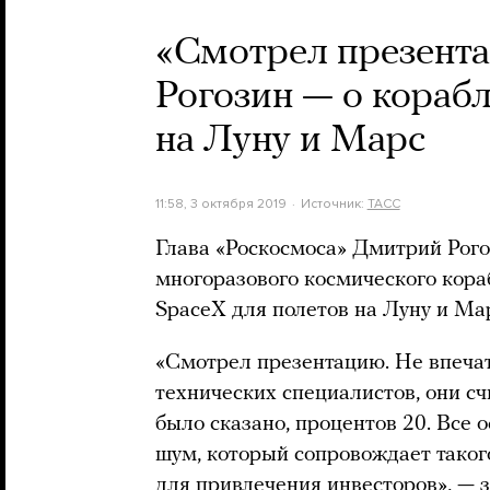
«Смотрел презента
Рогозин — о кораб
на Луну и Марс
11:58, 3 октября 2019
Источник:
ТАСС
Глава «Роскосмоса» Дмитрий Рог
многоразового космического кора
SpaceX для полетов на Луну и Ма
«Смотрел презентацию. Не впеча
технических специалистов, они счи
было сказано, процентов 20. Все 
шум, который сопровождает таког
для привлечения инвесторов», — 