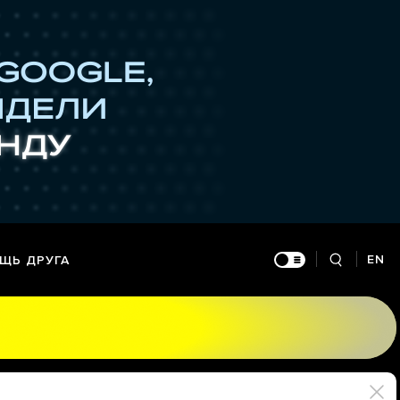
EN
ЩЬ ДРУГА