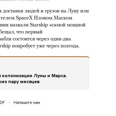
я доставки людей и грузов на Луну или
вателем SpaceX Илоном Маском
ании назвали Starship «самой мощной
обещал, что первый
абля состоится через один-два
rship попробует уже через полгода.
я колонизации Луны и Марса.
ез пару месяцев
DF
Напишите нам