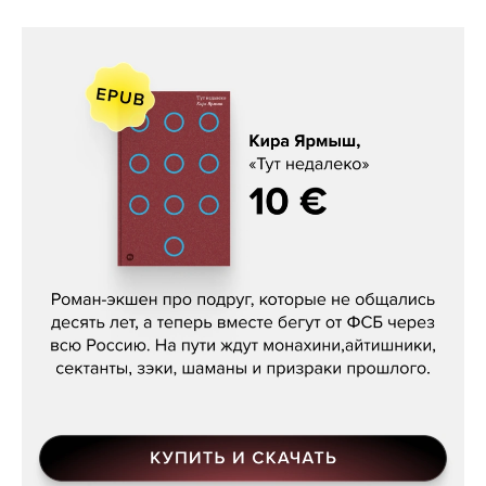
Кира Ярмыш, «Тут недалеко»