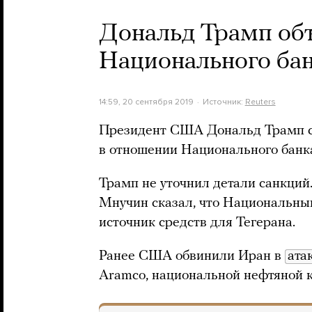
Дональд Трамп объ
Национального ба
14:59, 20 сентября 2019
Источник:
Reuters
Президент США Дональд Трамп с
в отношении Национального банка
Трамп не уточнил детали санкци
Мнучин сказал, что Национальны
источник средств для Тегерана.
Ранее США обвинили Иран в
ата
Aramco, национальной нефтяной 