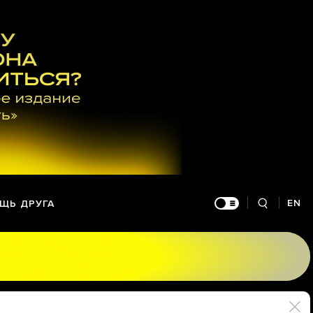
EN
ЩЬ ДРУГА