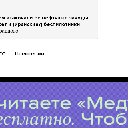
ем атаковали ее нефтяные заводы.
кет и (иранские?) беспилотники
транного
DF
Напишите нам