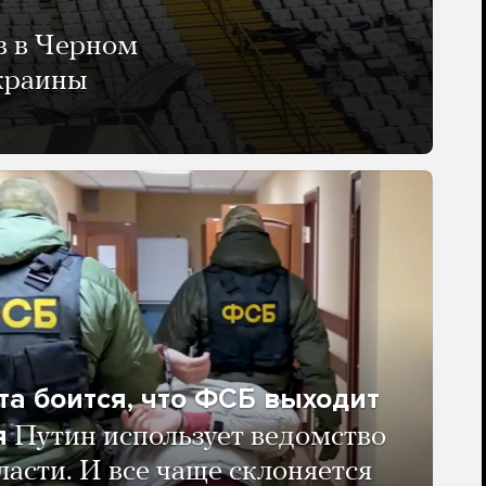
в в Черном
Украины
та боится, что ФСБ выходит
я
Путин использует ведомство
ласти. И все чаще склоняется