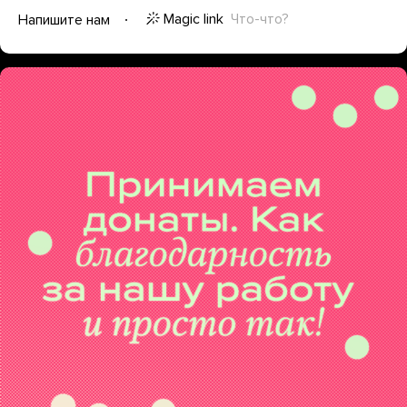
Magic link
Что-что?
Напишите нам