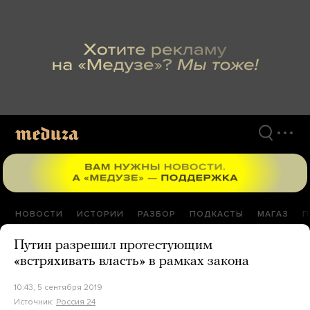
Перейти
к
материалам
НОВОСТИ
ИСТОРИИ
РАЗБОР
ПОДКАСТЫ
МАГАЗ
П
Путин разрешил протестующим
«встряхивать власть» в рамках закона
10:43, 5 сентября 2019
Источник:
Россия 24