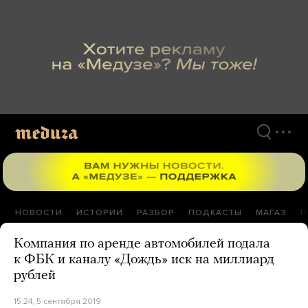
Перейти
к
материалам
НОВОСТИ
ИСТОРИИ
РАЗБОР
ПОДКАСТЫ
МАГАЗ
П
Компания по аренде автомобилей подала
к ФБК и каналу «Дождь» иск на миллиард
рублей
15:24, 5 сентября 2019