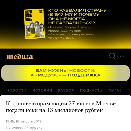
Перейти
к
материалам
НОВОСТИ
ИСТОРИИ
РАЗБОР
ПОДКАСТЫ
МАГАЗ
П
К организаторам акции 27 июля в Москве
подали иски на 13 миллионов рублей
19:45, 16 августа 2019
Источник:
Интерфакс