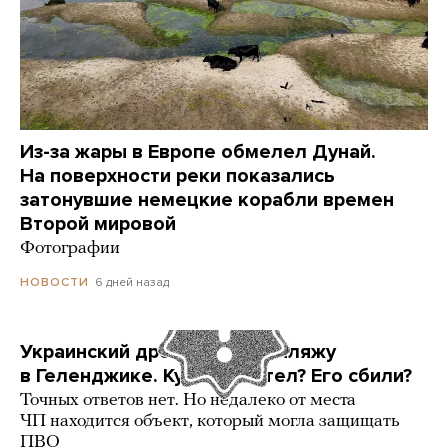
Из-за жары в Европе обмелел Дунай.
На поверхности реки показались
затонувшие немецкие корабли времен
Второй мировой
Фотографии
6 дней назад
НОВОСТИ
Украинский дрон попал по пляжу
в Геленджике. Куда он летел? Его сбили?
Точных ответов нет. Но недалеко от места
ЧП находится объект, который могла защищать
ПВО