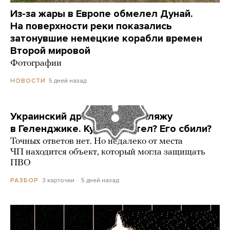
Из-за жары в Европе обмелел Дунай.
На поверхности реки показались
затонувшие немецкие корабли времен
Второй мировой
Фотографии
5 дней назад
НОВОСТИ
Украинский дрон попал по пляжу
в Геленджике. Куда он летел? Его сбили?
Точных ответов нет. Но недалеко от места
ЧП находится объект, который могла защищать
ПВО
3 карточки
5 дней назад
РАЗБОР