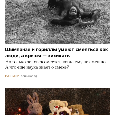
Шимпанзе и гориллы умеют смеяться как
люди, а крысы — хихикать
Но только человек смеется, когда ему не смешно.
А что еще наука знает о смехе?
день назад
РАЗБОР