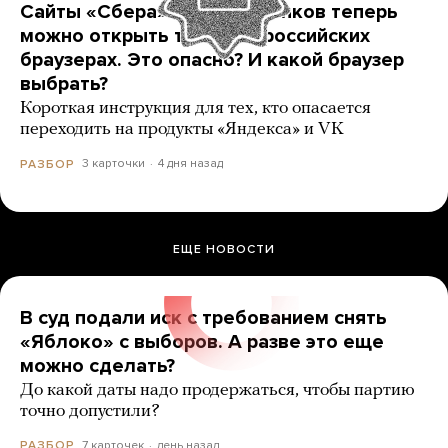
Сайты «Сбера» и других банков теперь
можно открыть только в российских
браузерах. Это опасно? И какой браузер
выбрать?
Короткая инструкция для тех, кто опасается
переходить на продукты «Яндекса» и VK
3 карточки
4 дня назад
РАЗБОР
ЕЩЕ НОВОСТИ
В суд подали иск с требованием снять
«Яблоко» с выборов. А разве это еще
можно сделать?
До какой даты надо продержаться, чтобы партию
точно допустили?
7 карточек
день назад
РАЗБОР