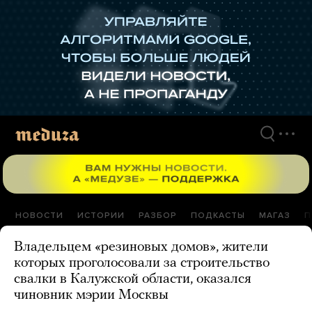
Перейти
к
материалам
НОВОСТИ
ИСТОРИИ
РАЗБОР
ПОДКАСТЫ
МАГАЗ
П
Владельцем «резиновых домов», жители
которых проголосовали за строительство
свалки в Калужской области, оказался
чиновник мэрии Москвы