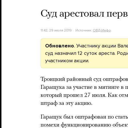
Суд арестовал пер
11:42, 29 июля 2019
Источник:
ОВД-Инфо
Обновлено
. Участнику акции В
суд назначил 12 суток ареста. Ро
участником акции.
Троицкий районный суд оштрафов
Гаращука за участие в митинге в
который прошел 27 июля. Как от
штраф за эту акцию.
Гаращук был оштрафован по стать
помехи функционированию объект