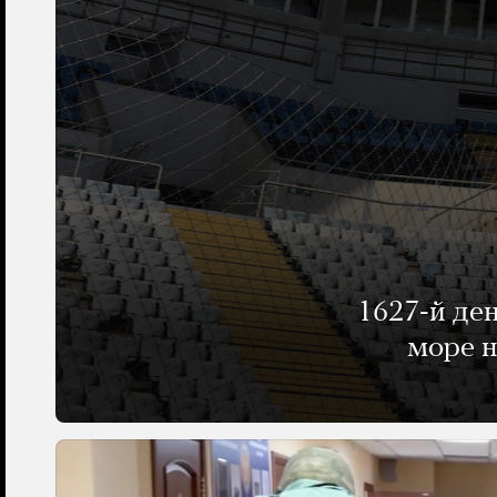
1627-й де
море н