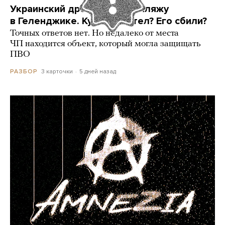
Украинский дрон попал по пляжу
в Геленджике. Куда он летел? Его сбили?
Точных ответов нет. Но недалеко от места
ЧП находится объект, который могла защищать
ПВО
3 карточки
5 дней назад
РАЗБОР