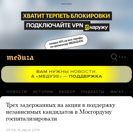
Перейти
к
материалам
НОВОСТИ
ИСТОРИИ
РАЗБОР
ПОДКАСТЫ
МАГАЗ
П
Трех задержанных на акции в поддержку
независимых кандидатов в Мосгордуму
госпитализировали
05:59, 15 июля 2019