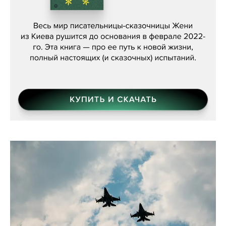
Женя Бережная, «(Не) о войне»