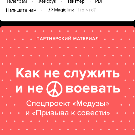
Телеграм
Фейсбук
Твиттер
PDF
Magic link
Что-что?
Напишите нам