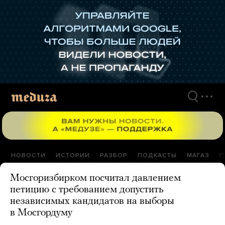
Перейти
к
материалам
НОВОСТИ
ИСТОРИИ
РАЗБОР
ПОДКАСТЫ
МАГАЗ
П
Мосгоризбирком посчитал давлением
петицию с требованием допустить
независимых кандидатов на выборы
в Мосгордуму