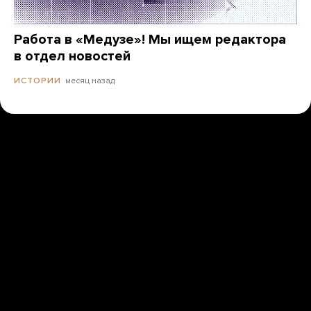
Работа в «Медузе»! Мы ищем редактора
в отдел новостей
месяц назад
ИСТОРИИ