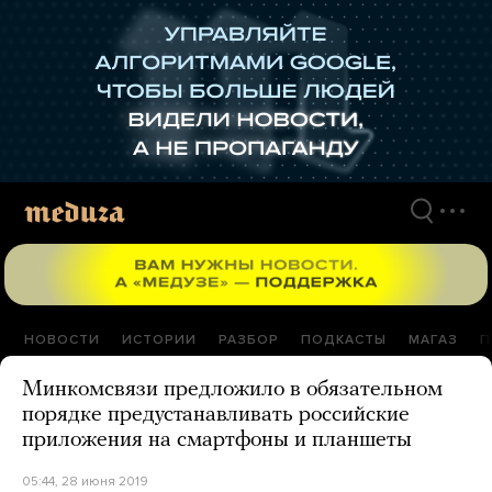
Перейти
к
материалам
НОВОСТИ
ИСТОРИИ
РАЗБОР
ПОДКАСТЫ
МАГАЗ
П
Минкомсвязи предложило в обязательном
порядке предустанавливать российские
приложения на смартфоны и планшеты
05:44, 28 июня 2019