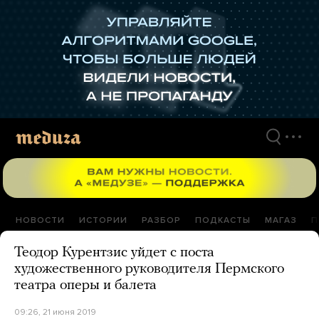
Перейти
к
материалам
НОВОСТИ
ИСТОРИИ
РАЗБОР
ПОДКАСТЫ
МАГАЗ
П
Теодор Курентзис уйдет с поста
художественного руководителя Пермского
театра оперы и балета
09:26, 21 июня 2019