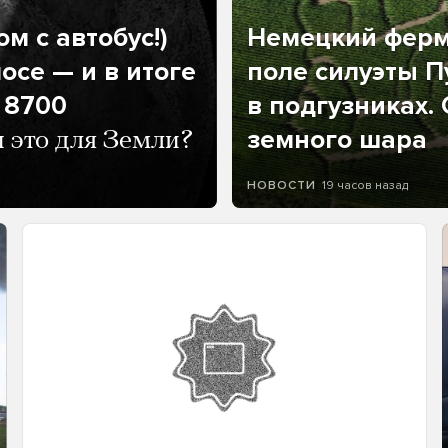
м с автобус!)
Немецкий ферм
осе — и в итоге
поле силуэты П
 8700
в подгузниках.
земного шара
и это для Земли?
19 часов назад
НОВОСТИ