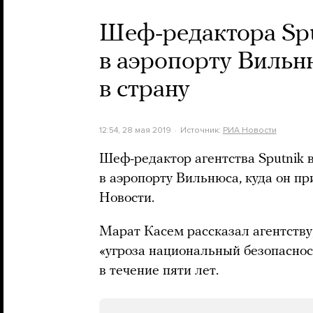
Шеф-редактора Spu
в аэропорту Вильн
в страну
12:54, 28 мая 2019
Источник:
РИА Новости
Шеф-редактор агентства Sputnik
в аэропорту Вильнюса, куда он п
Новости.
Марат Касем рассказал агентству
«угроза национальный безопаснос
в течение пяти лет.