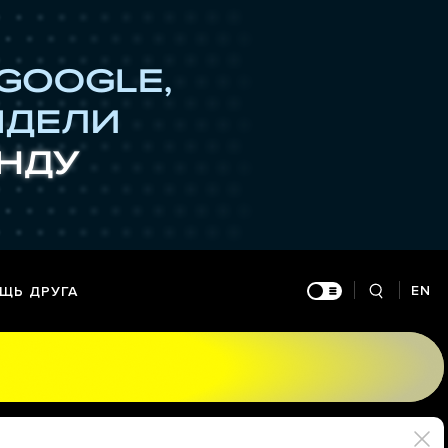
EN
ЩЬ ДРУГА