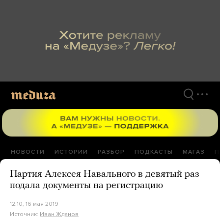
Перейти
к
материалам
НОВОСТИ
ИСТОРИИ
РАЗБОР
ПОДКАСТЫ
МАГАЗ
П
Партия Алексея Навального в девятый раз
подала документы на регистрацию
12:10, 16 мая 2019
Источник:
Иван Жданов