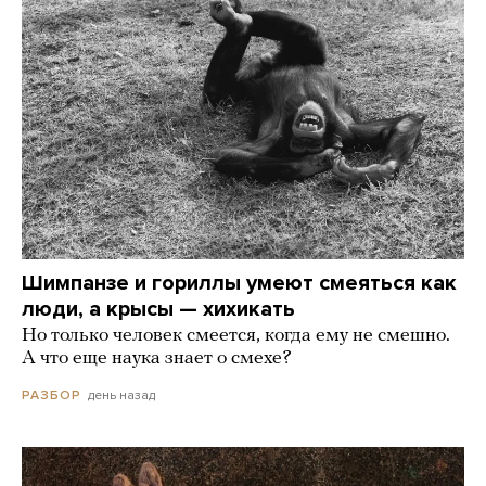
Шимпанзе и гориллы умеют смеяться как
люди, а крысы — хихикать
Но только человек смеется, когда ему не смешно.
А что еще наука знает о смехе?
день назад
РАЗБОР