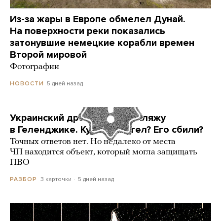
Из-за жары в Европе обмелел Дунай.
На поверхности реки показались
затонувшие немецкие корабли времен
Второй мировой
Фотографии
5 дней назад
НОВОСТИ
Украинский дрон попал по пляжу
в Геленджике. Куда он летел? Его сбили?
Точных ответов нет. Но недалеко от места
ЧП находится объект, который могла защищать
ПВО
3 карточки
5 дней назад
РАЗБОР