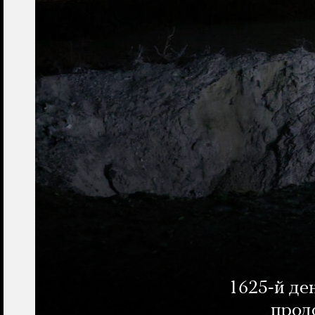
1625-й де
прод