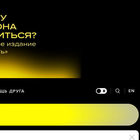
EN
ЩЬ ДРУГА