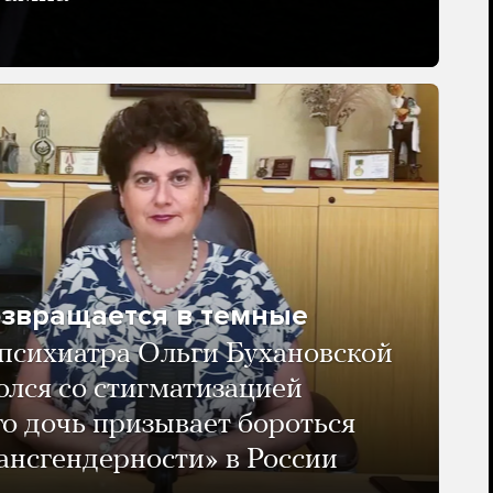
озвращается в темные
психиатра Ольги Бухановской
олся со стигматизацией
го дочь призывает бороться
ансгендерности» в России