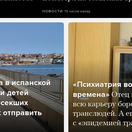
19 часов назад
НОВОСТИ
а в испанской
«Психиатрия в
и детей
времена»
Отец 
есекших
всю карьеру бор
к отправить
транслюдей. А е
с «эпидемией тр