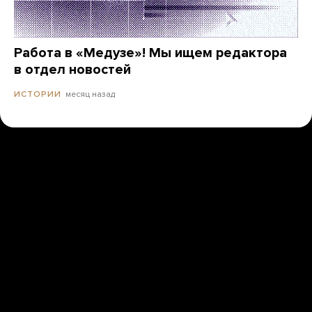
Работа в «Медузе»! Мы ищем редактора
в отдел новостей
месяц назад
ИСТОРИИ