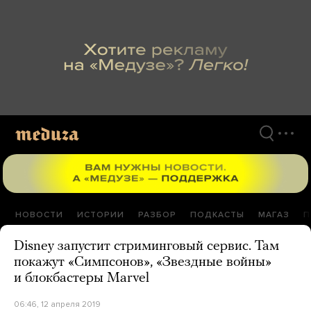
Перейти
к
материалам
НОВОСТИ
ИСТОРИИ
РАЗБОР
ПОДКАСТЫ
МАГАЗ
П
Disney запустит стриминговый сервис. Там
покажут «Симпсонов», «Звездные войны»
и блокбастеры Marvel
06:46, 12 апреля 2019