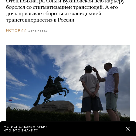
Отец психиатра Ольги Бухановской всю карьеру
боролся со стигматизацией транслюдей. А его
дочь призывает бороться с «эпидемией
трансгендерности» в России
день назад
ИСТОРИИ
МЫ ИСПОЛЬЗУЕМ КУКИ!
ЧТО ЭТО ЗНАЧИТ?
«Виталий Выбор Миллионов», «За Питер»,