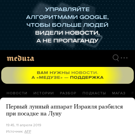
Перейти
к
материалам
НОВОСТИ
ИСТОРИИ
РАЗБОР
ПОДКАСТЫ
МАГАЗ
П
Первый лунный аппарат Израиля разбился
при посадке на Луну
19:45, 11 апреля 2019
Источник:
AFP