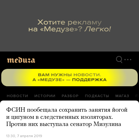
Перейти
к
материалам
НОВОСТИ
ИСТОРИИ
РАЗБОР
ПОДКАСТЫ
МАГАЗ
П
ФСИН пообещала сохранить занятия йогой
и цигуном в следственных изоляторах.
Против них выступала сенатор Мизулина
13:30, 7 апреля 2019