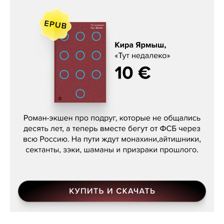
Кира Ярмыш, «Тут недалеко»