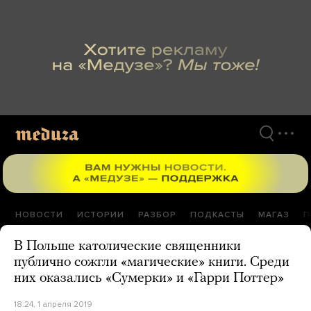
Перейти
к
материалам
НОВОСТИ
ИСТОРИИ
РАЗБОР
ПОДКАСТЫ
МАГАЗ
П
В Польше католические священники
публично сожгли «магические» книги. Среди
них оказались «Сумерки» и «Гарри Поттер»
18:24, 1 апреля 2019