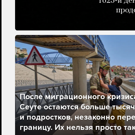
1625-й де
прод
После миграционного кризис
Сеуте остаются больше тысяч
и подростков, незаконно пер
границу. Их нельзя просто та