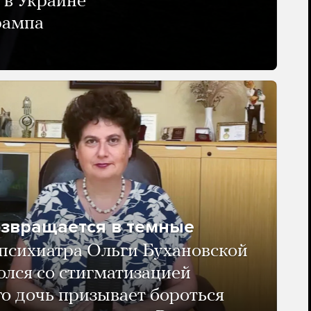
 в Украине
рампа
озвращается в темные
психиатра Ольги Бухановской
олся со стигматизацией
го дочь призывает бороться