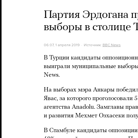
Партия Эрдогана 
выборы в столице 
06:07, 1 апреля 2019
Источник:
BBC News
В Турции кандидаты оппозиционн
выиграли муниципальные выборы
News.
На выборах мэра Анкары победи
Явас, за которого проголосовали 
агентства Anadolu. Замглавы пр
и развития Мехмет Озхасеки полу
В Стамбуле кандидаты оппозиции