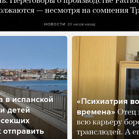
нь. Переговоры о производстве Patriot
олжаются — несмотря на сомнения Т
20 часов назад
НОВОСТИ
а в испанской
«Психиатрия в
и детей
времена»
Отец 
есекших
всю карьеру бор
к отправить
транслюдей. А е