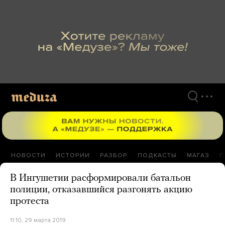
Перейти
к
материалам
НОВОСТИ
ИСТОРИИ
РАЗБОР
ПОДКАСТЫ
МАГАЗ
П
В Ингушетии расформировали батальон
полиции, отказавшийся разгонять акцию
протеста
11:10, 29 марта 2019