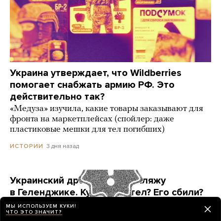
Украина утверждает, что Wildberries
помогает снабжать армию РФ. Это
действительно так?
«Медуза» изучила, какие товары заказывают для
фронта на маркетплейсах (спойлер: даже
пластиковые мешки для тел погибших)
3 дня назад
ИСТОРИИ
Украинский дрон попал по пляжу
в Геленджике. Куда он летел? Его сбили?
Точных ответов нет. Но недалеко от места
МЫ ИСПОЛЬЗУЕМ КУКИ!
ЧТО ЭТО ЗНАЧИТ?
ЧП находится объект, который могла защищать