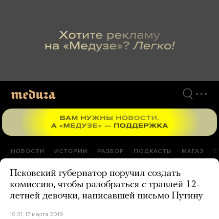
Перейти
к
материалам
НОВОСТИ
ИСТОРИИ
РАЗБОР
ПОДКАСТЫ
МАГАЗ
П
Псковский губернатор поручил создать
комиссию, чтобы разобраться с травлей 12-
летней девочки, написавшей письмо Путину
16:31, 17 марта 2019