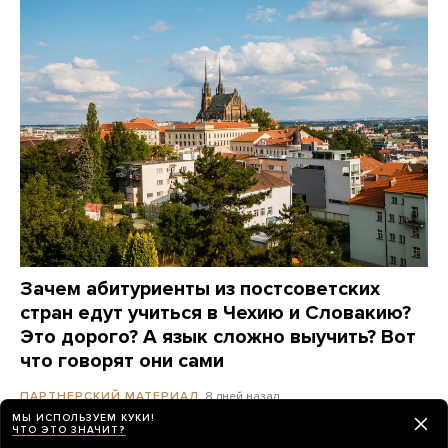
Зачем абитуриенты из постсоветских
стран едут учиться в Чехию и Словакию?
Это дорого? А язык сложно выучить? Вот
что говорят они сами
8 дней назад
ПАРТНЕРСКИЙ МАТЕРИАЛ
МЫ ИСПОЛЬЗУЕМ КУКИ!
ЧТО ЭТО ЗНАЧИТ?