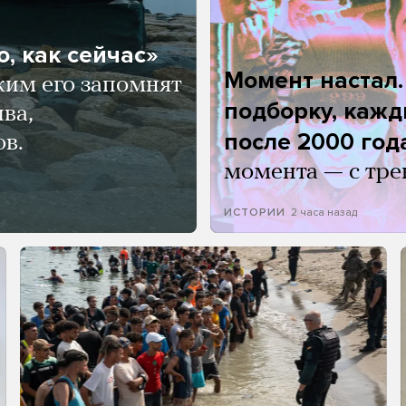
, как сейчас»
Момент настал
ким его запомнят
подборку, кажд
ва,
после 2000 год
ов.
момента — с тре
2 часа назад
ИСТОРИИ