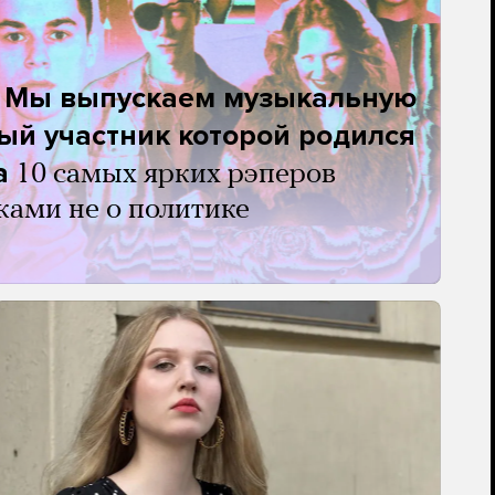
. Мы выпускаем музыкальную
ый участник которой родился
а
10 самых ярких рэперов
ками не о политике