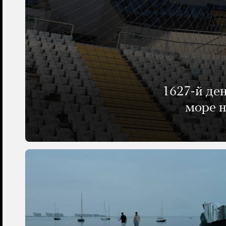
1627-й де
море н