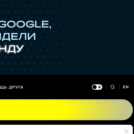
EN
ЩЬ ДРУГА