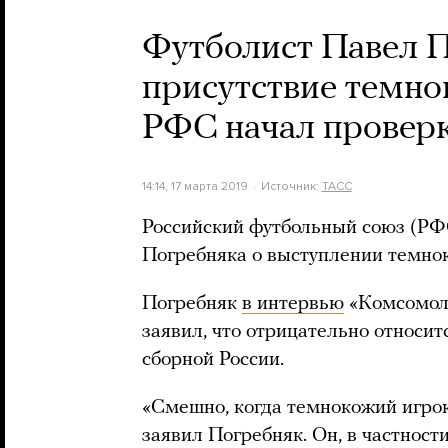
Футболист Павел 
присутствие темно
РФС начал провер
14:14, 17 марта 2019
Источник:
ТАСС
Российский футбольный союз (РФ
Погребняка о выступлении темнок
Погребняк
в интервью
«Комсомоль
заявил, что отрицательно относит
сборной России.
«Смешно, когда темнокожий игрок
заявил Погребняк. Он, в частност