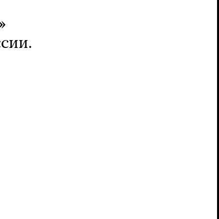
»
сии.