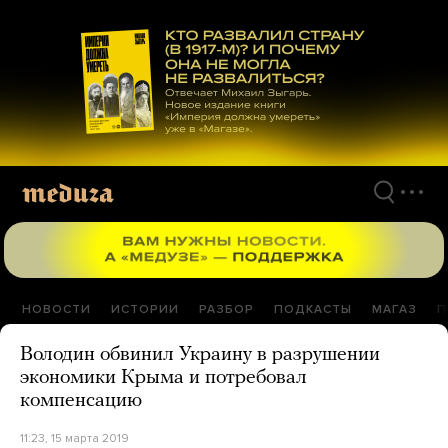
Перейти
к
материалам
НОВОСТИ
ИСТОРИИ
РАЗБОР
ПОДКАСТЫ
МАГАЗ
П
Володин обвинил Украину в разрушении
экономики Крыма и потребовал
компенсацию
11:23, 15 марта 2019