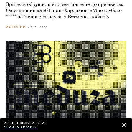
Зрители обрушили его рейтинг еще до премьеры.
Озвучивший хлеб Гарик Харламов: «Мне глубоко
***** на Человека-паука, я Бэтмена люблю!»
2 дня назад
ИСТОРИИ
МЫ ИСПОЛЬЗУЕМ КУКИ!
Работа в «Медузе»! Мы ищем
ЧТО ЭТО ЗНАЧИТ?