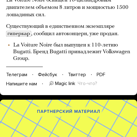
La Voiture Noire оснащен 16-цилиндровым
двигателем объемом 8 литров и мощностью 1500
лошадиных сил.
Существующий в единственном экземпляре
гиперкар
, сообщил автоконцерн, уже продан.
La Voiture Noire был выпущен к 110-летию
Bugatti. Бренд Bugatti принадлежит Volkswagen
Group.
Телеграм
Фейсбук
Твиттер
PDF
Magic link
Что-что?
Напишите нам