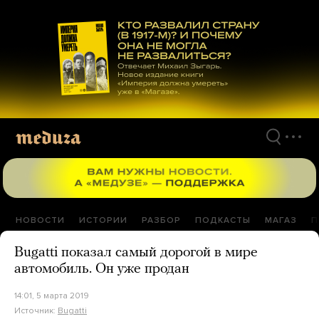
Перейти
к
материалам
НОВОСТИ
ИСТОРИИ
РАЗБОР
ПОДКАСТЫ
МАГАЗ
П
Bugatti показал самый дорогой в мире
автомобиль. Он уже продан
14:01, 5 марта 2019
Источник:
Bugatti