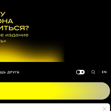
EN
ЩЬ ДРУГА