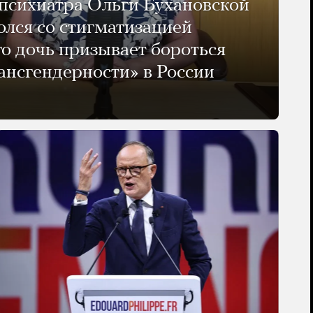
психиатра Ольги Бухановской
олся со стигматизацией
го дочь призывает бороться
ансгендерности» в России