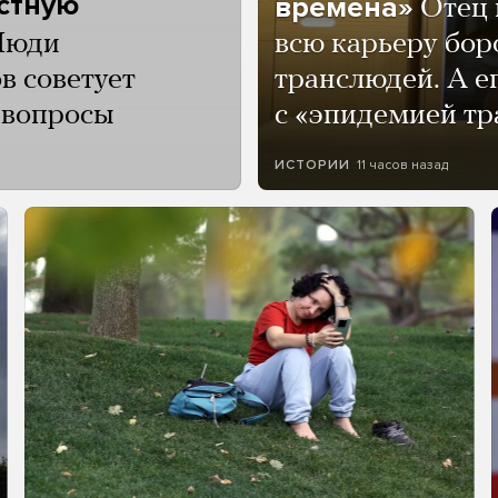
астную
времена»
Отец 
Люди
всю карьеру бор
в советует
транслюдей. А е
и вопросы
с «эпидемией тр
11 часов назад
ИСТОРИИ