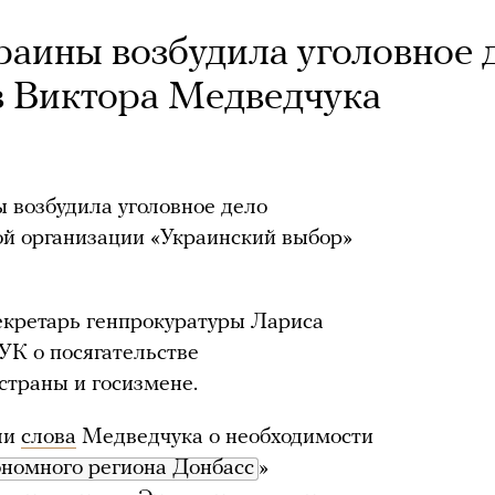
раины возбудила уголовное 
в Виктора Медведчука
 возбудила уголовное дело
ой организации «Украинский выбор»
екретарь генпрокуратуры Лариса
 УК о посягательстве
страны и госизмене.
ли
слова
Медведчука о необходимости
ономного региона Донбасс
»