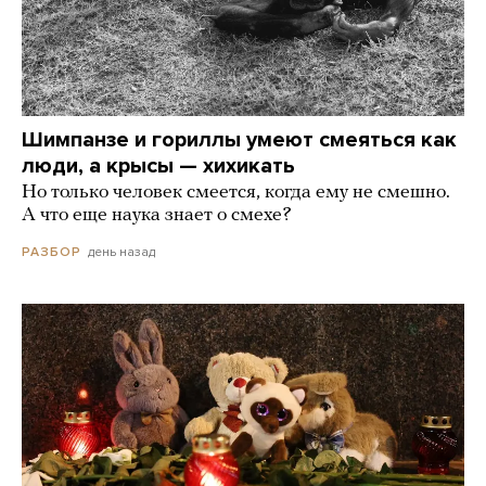
Шимпанзе и гориллы умеют смеяться как
люди, а крысы — хихикать
Но только человек смеется, когда ему не смешно.
А что еще наука знает о смехе?
день назад
РАЗБОР