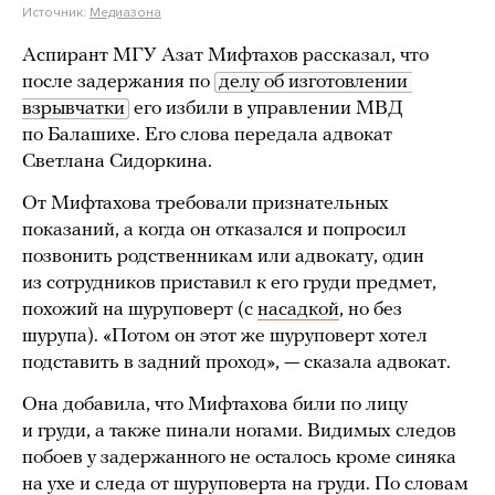
Источник:
Медиазона
Аспирант МГУ Азат Мифтахов рассказал, что
после задержания по
делу об изготовлении 
взрывчатки
его избили в управлении МВД
по Балашихе. Его слова передала адвокат
Светлана Сидоркина.
От Мифтахова требовали признательных
показаний, а когда он отказался и попросил
позвонить родственникам или адвокату, один
из сотрудников приставил к его груди предмет,
похожий на шуруповерт (с
насадкой
, но без
шурупа). «Потом он этот же шуруповерт хотел
подставить в задний проход», — сказала адвокат.
Она добавила, что Мифтахова били по лицу
и груди, а также пинали ногами. Видимых следов
побоев у задержанного не осталось кроме синяка
на ухе и следа от шуруповерта на груди. По словам