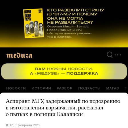
Перейти
к
материалам
НОВОСТИ
ИСТОРИИ
РАЗБОР
ПОДКАСТЫ
МАГАЗ
П
Аспирант МГУ, задержанный по подозрению
в изготовлении взрывчатки, рассказал
о пытках в полиции Балашихи
11:32, 3 февраля 2019