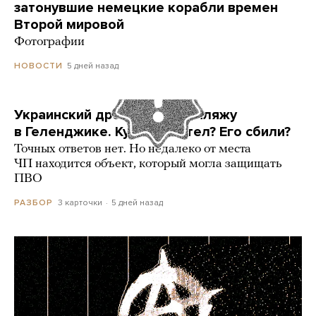
затонувшие немецкие корабли времен
Второй мировой
Фотографии
5 дней назад
НОВОСТИ
Украинский дрон попал по пляжу
в Геленджике. Куда он летел? Его сбили?
Точных ответов нет. Но недалеко от места
ЧП находится объект, который могла защищать
ПВО
3 карточки
5 дней назад
РАЗБОР