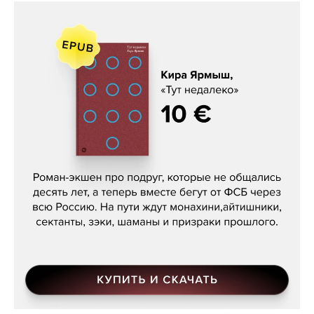
Кира Ярмыш, «Тут недалеко»