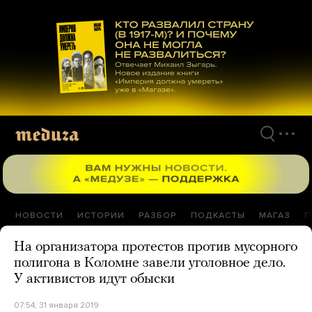
Перейти
к
материалам
НОВОСТИ
ИСТОРИИ
РАЗБОР
ПОДКАСТЫ
МАГАЗ
П
На организатора протестов против мусорного
полигона в Коломне завели уголовное дело.
У активистов идут обыски
07:54, 31 января 2019