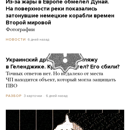
Из-за жары в Европе обмелел Дунай.
На поверхности реки показались
затонувшие немецкие корабли времен
Второй мировой
Фотографии
6 дней назад
НОВОСТИ
Украинский дрон попал по пляжу
в Геленджике. Куда он летел? Его сбили?
Точных ответов нет. Но недалеко от места
ЧП находится объект, который могла защищать
ПВО
3 карточки
6 дней назад
РАЗБОР