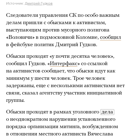
Источник:
Дмитрий Гудков
Следователи управления СК по особо важным
делам пришли с обысками к активистам,
выступающим против мусорного полигона
«Воловичи» в подмосковной Коломне,
сообщил
в фейсбуке политик Дмитрий Гудков.
Обыски проходят «у почти десятка человек»,
сообщил Гудков. «
Интерфакс
» со ссылкой
на активистов сообщает, что обыски идут как
минимум у шести человек. Трое человек
задержаны, еще с несколькими активистами нет
связи, сказал агентству участник инициативной
группы.
Обыски проходят в рамках уголовного
дела
о неоднократном нарушении установленного
порядка организации митинга, возбужденном
в отношении местного активиста Вячеслава