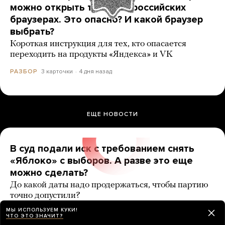
можно открыть только в российских
браузерах. Это опасно? И какой браузер
выбрать?
Короткая инструкция для тех, кто опасается
переходить на продукты «Яндекса» и VK
3 карточки
4 дня назад
РАЗБОР
ЕЩЕ НОВОСТИ
В суд подали иск с требованием снять
«Яблоко» с выборов. А разве это еще
можно сделать?
До какой даты надо продержаться, чтобы партию
точно допустили?
МЫ ИСПОЛЬЗУЕМ КУКИ!
7 карточек
2 дня назад
РАЗБОР
ЧТО ЭТО ЗНАЧИТ?