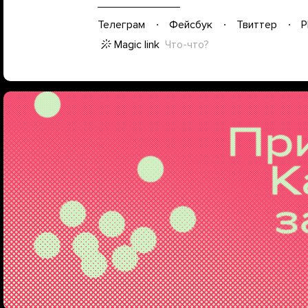
Телеграм
Фейсбук
Твиттер
P
Magic link
Что-что?