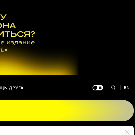
EN
ЩЬ ДРУГА