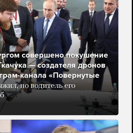
ургом совершено покушение
качука — создателя дронов
еграм-канала «Повернутые
жил, но водитель его
иб