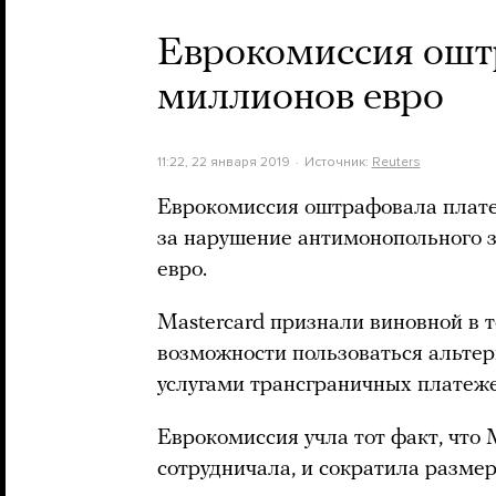
Еврокомиссия оштр
миллионов евро
11:22, 22 января 2019
Источник:
Reuters
Еврокомиссия оштрафовала плате
за нарушение антимонопольного з
евро.
Mastercard признали виновной в т
возможности пользоваться альте
услугами трансграничных платеже
Еврокомиссия учла тот факт, что 
сотрудничала, и сократила разме