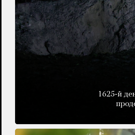
1625-й де
прод