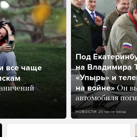
Под Екатеринб
на Владимира Т
и все чаще
«Упырь» и тел
искам
на войне»
раничений
Он вы
автомобиля пог
20 часов назад
НОВОСТИ