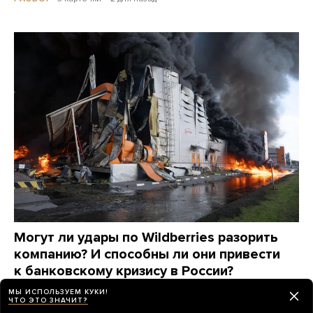
Могут ли удары по Wildberries разорить
компанию? И способны ли они привести
к банковскому кризису в России?
Анализ проекта Riddle Russia
МЫ ИСПОЛЬЗУЕМ КУКИ!
ЧТО ЭТО ЗНАЧИТ?
2 дня назад
ИСТОРИИ