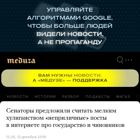
Перейти
к
материалам
НОВОСТИ
ИСТОРИИ
РАЗБОР
ПОДКАСТЫ
МАГАЗ
П
Сенаторы предложили считать мелким
хулиганством «неприличные» посты
в интернете про государство и чиновников
12:26, 12 декабря 2018